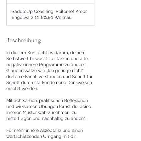
e
e
SaddleUp Coaching, Reiterhof Krebs,
n
Engelwarz 12, 87480 Weitnau
d
e
t
Beschreibung
In diesem Kurs geht es darum, deinen
Selbstwert bewusst zu stärken und alte,
negative innere Programme zu ändern.
Glaubenssätze wie „Ich genüge nicht“
dürfen erkannt, verstanden und Schritt für
Schritt durch stärkende neue Denkweisen
ersetzt werden.
Mit achtsamen, praktischen Reflexionen
und wirksamen Übungen lernst du, deine
inneren Muster wahrzunehmen, zu
hinterfragen und nachhaltig zu ändern.
Für mehr innere Akzeptanz und einen
wertschätzenden Umgang mit dir.